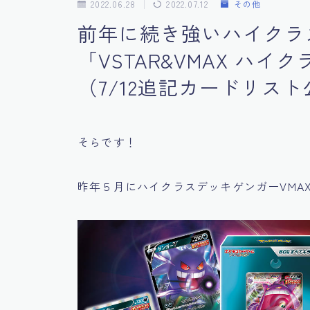
2022.06.28
2022.07.12
その他
前年に続き強いハイクラ
「VSTAR&VMAX ハ
（7/12追記カードリス
そらです！
昨年５月にハイクラスデッキゲンガーVMA