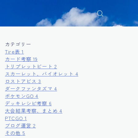
カテゴリー
Tire表
1
カード考察
19
トリプレットビート
2
スカーレット、バイオレット
4
ロストアビス
3
ダークファンタズマ
4
ポケモンGO
4
デッキレシピ考察
6
大会結果考察、まとめ
4
PTCGO
1
ブログ運営
2
その他
5