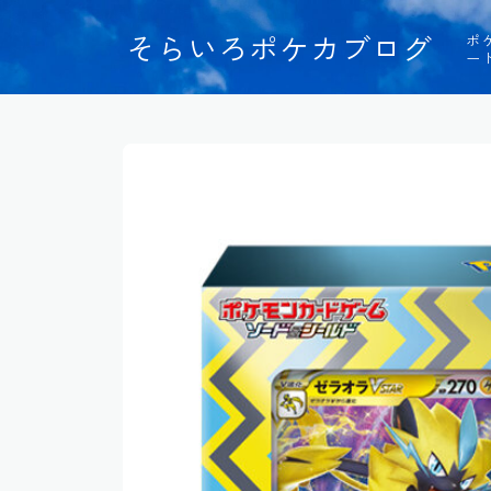
そらいろポケカブログ
ポ
ー