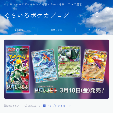
ポケモンカードデッキレシピ考察・カード考察・ブログ運営
そらいろポケカブログ
MENU
自己紹介
優勝レシピ
カード考察
2023.02.04
2023.02.19
トリプレットビート