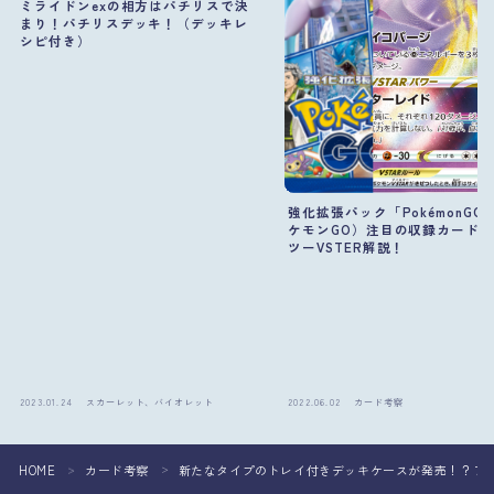
ミライドンexの相方はパチリスで決
まり！パチリスデッキ！（デッキレ
シピ付き）
強化拡張パック「PokémonGO
ケモンGO）注目の収録カード
ツーVSTER解説！
2023.01.24
スカーレット、バイオレット
2022.06.02
カード考察
HOME
カード考察
新たなタイプのトレイ付きデッキケースが発売！？７
＞
＞