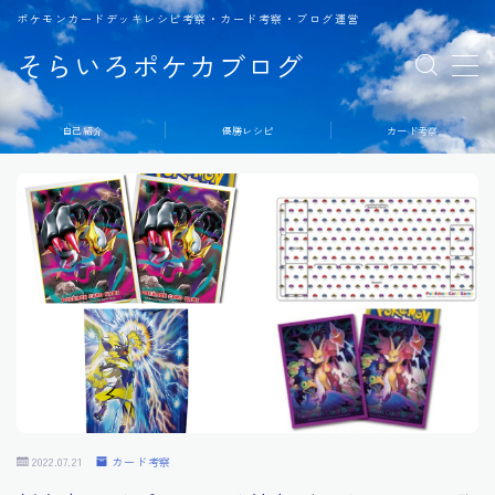
ポケモンカードデッキレシピ考察・カード考察・ブログ運営
そらいろポケカブログ
MENU
自己紹介
優勝レシピ
カード考察
2022.07.21
カード考察