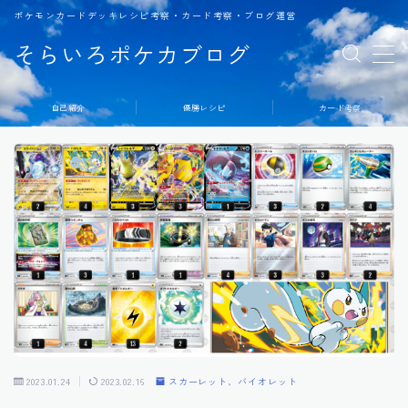
ポケモンカードデッキレシピ考察・カード考察・ブログ運営
そらいろポケカブログ
MENU
自己紹介
優勝レシピ
カード考察
2023.01.24
2023.02.16
スカーレット、バイオレット