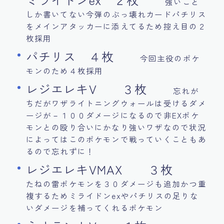
強いこと
しか書いてない今弾のぶっ壊れカードパチリス
をメインアタッカーに添えてるため控え目の２
枚採用
パチリス ４枚
今回主役のポケ
モンのため４枚採用
レジエレキV ３枚
忘れが
ちだがワザライトニングウォールは受けるダメ
ージが－１００ダメージになるので非EXポケ
モンとの殴り合いにかなり強いワザなので状況
によってはこのポケモンで戦っていくこともあ
るので忘れずに！
レジエレキVMAX ３枚
たねの雷ポケモンを３０ダメージも追加かつ重
複するためミライドンexやパチリスの足りな
いダメージを補ってくれるポケモン