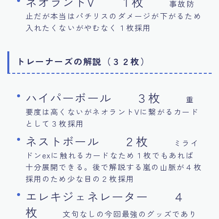
ネオラントV １枚
事故防
止だが本当はパチリスのダメージが下がるため
入れたくないがやむなく１枚採用
トレーナーズの解説（３２枚）
ハイパーボール ３枚
重
要度は高くないがネオラントVに繋がるカード
として３枚採用
ネストボール ２枚
ミライ
ドンexに触れるカードなため１枚でもあれば
十分展開できる。後で解説する嵐の山脈が４枚
採用のため少な目の２枚採用
エレキジェネレーター ４
枚
文句なしの今回最強のグッズであり