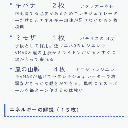
キバナ ２枚
アタッカーを何
回も育てる必要があるためエレキジェネレータ
ーだけだとエネルギー加速が足りないため２枚
採用。
ミモザ １枚
パチリスの回収
手段として採用。逃げエネ0のレジエレキ
VMAXと嵐の山脈かミライドンがいるとすぐに
場かえって来れる
嵐の山脈 ４枚
ミモザ→レジエレ
キVMAXが逃げて→エレキジェネレーターで攻
撃などきらいな動きができる。単純にネストボ
ールを毎ターン使えるのは強い
エネルギーの解説（１５枚）