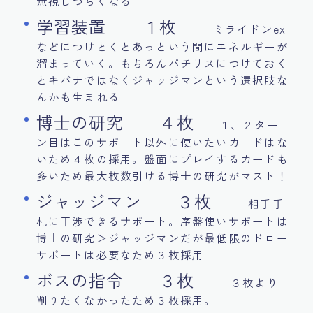
無視しづらくなる
学習装置 １枚
ミライドンex
などにつけとくとあっという間にエネルギーが
溜まっていく。もちろんパチリスにつけておく
とキバナではなくジャッジマンという選択肢な
んかも生まれる
博士の研究 ４枚
１、２ター
ン目はこのサポート以外に使いたいカードはな
いため４枚の採用。盤面にプレイするカードも
多いため最大枚数引ける博士の研究がマスト！
ジャッジマン ３枚
相手手
札に干渉できるサポート。序盤使いサポートは
博士の研究＞ジャッジマンだが最低限のドロー
サポートは必要なため３枚採用
ボスの指令 ３枚
３枚より
削りたくなかったため３枚採用。