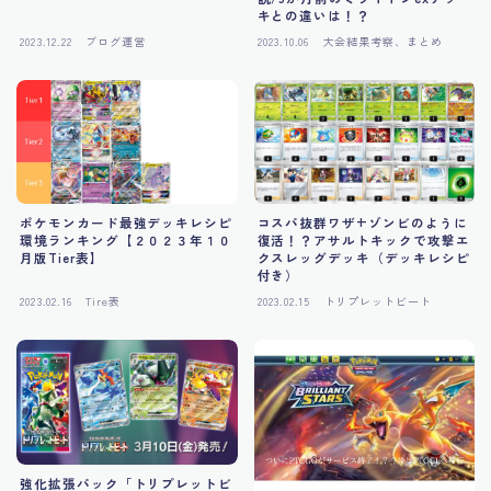
キとの違いは！？
2023.12.22
ブログ運営
2023.10.06
大会結果考察、まとめ
ポケモンカード最強デッキレシピ
コスパ抜群ワザ+ゾンビのように
環境ランキング【２０２３年１０
復活！？アサルトキックで攻撃エ
月版Tier表】
クスレッグデッキ（デッキレシピ
付き）
2023.02.16
Tire表
2023.02.15
トリプレットビート
強化拡張パック「トリプレットビ