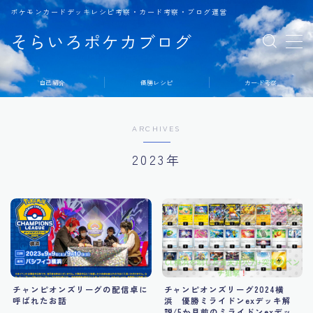
ポケモンカードデッキレシピ考察・カード考察・ブログ運営
そらいろポケカブログ
MENU
自己紹介
優勝レシピ
カード考察
ARCHIVES
2023年
チャンピオンズリーグの配信卓に
チャンピオンズリーグ2024横
呼ばれたお話
浜 優勝ミライドンexデッキ解
説/5か月前のミライドンexデッ