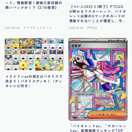
ート」情報解禁！新御三家収録の
【ついに2023.3.1終了】PTCGO
熱いパックか！？【3/10発売】
が終わる？スカーレット、バイオ
レット以降のGマークのカードが
実装されないことが確定し、今後
はPTCGLへ移行に
2023.02.04
トリプレットビート
2023.02.04
PTCGO
ミライドンexの相方はパチリスで
決まり！パチリスデッキ！（デッ
キレシピ付き）
「バイオレットex」「スカーレッ
トex」高額価格ランキングTOP